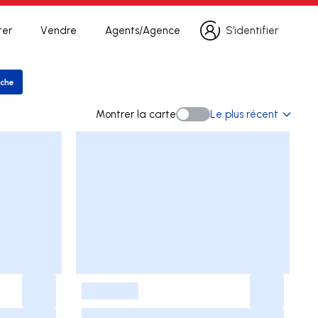
ter
Vendre
Agents/Agence
S’identifier
S’identifier
rche
rer la recherche
Montrer la carte
Le plus récent
Montrer la carte
-
-