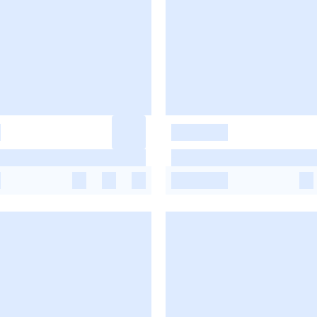
-
-
-
-
-
-
-