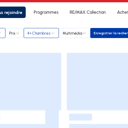
s rejoindre
Programmes
RE/MAX Collection
Ache
rtin
Prix
4+ Chambres
Multimédia
Enregistrer la reche
Enregist
-
-