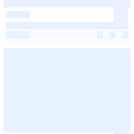
-
-
-
-
-
-