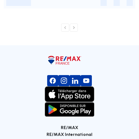
-
-
-
-
RE/MAX
RE/MAX International