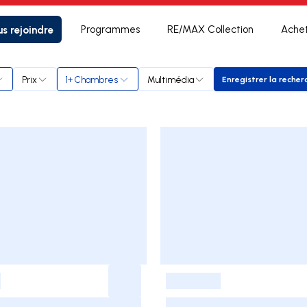
s rejoindre
Programmes
RE/MAX Collection
Ache
y
Prix
1+ Chambres
Multimédia
Enregistrer la recher
Enregistr
-
-