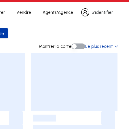
ter
Vendre
Agents/Agence
S’identifier
S’identifier
che
er la recherche
Montrer la carte
Le plus récent
Montrer la carte
-
-