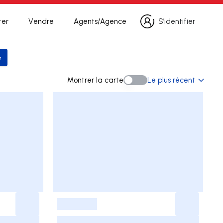
ter
Vendre
Agents/Agence
S’identifier
S’identifier
e
 la recherche
Montrer la carte
Le plus récent
Montrer la carte
-
-