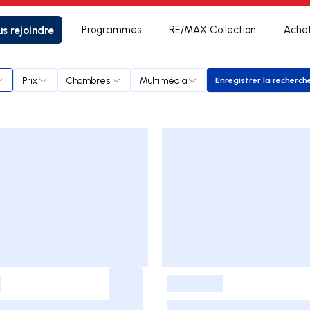
s rejoindre
Programmes
RE/MAX Collection
Ache
sle
Prix
Chambres
Multimédia
Enregistrer la recherch
Enregistrer
-
-