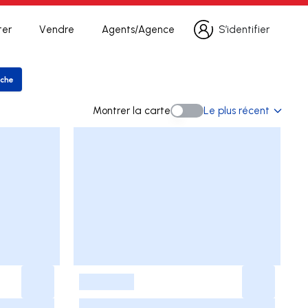
ter
Vendre
Agents/Agence
S’identifier
S’identifier
rche
rer la recherche
Montrer la carte
Le plus récent
Montrer la carte
-
-