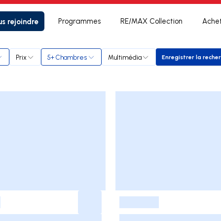
s rejoindre
Programmes
RE/MAX Collection
Ache
il
Prix
5+ Chambres
Multimédia
Enregistrer la reche
Enregist
-
-