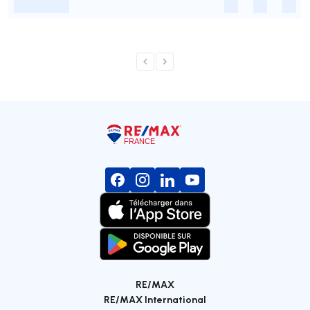
-
-
-
-
RE/MAX
RE/MAX International