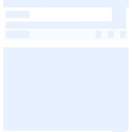
-
-
-
-
-
-