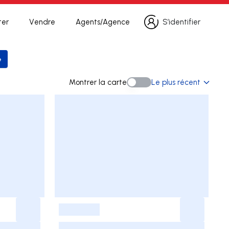
ter
Vendre
Agents/Agence
S’identifier
S’identifier
e
 la recherche
Montrer la carte
Le plus récent
Montrer la carte
-
-