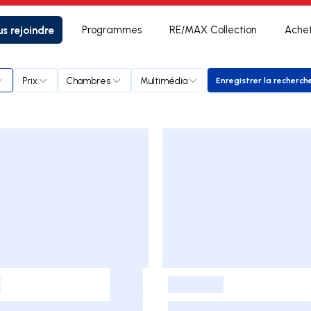
s rejoindre
Programmes
RE/MAX Collection
Ache
il
Prix
Chambres
Multimédia
Enregistrer la recherch
Enregistrer
-
-