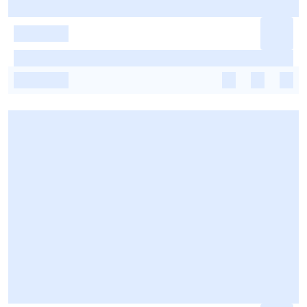
-
-
-
-
-
-