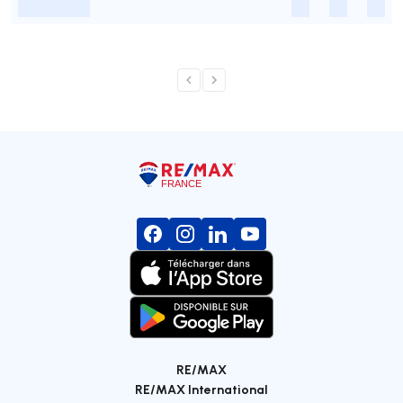
-
-
-
-
RE/MAX
RE/MAX International