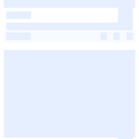
-
-
-
-
-
-