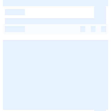
-
-
-
-
-
-