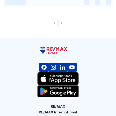
-
-
-
-
RE/MAX
RE/MAX International