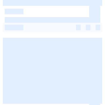
-
-
-
-
-
-