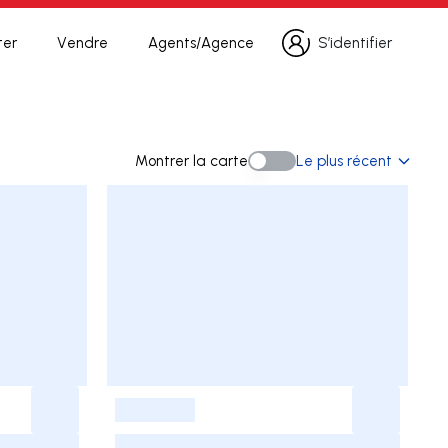
ter
Vendre
Agents/Agence
S’identifier
S’identifier
che
Montrer la carte
Le plus récent
Montrer la carte
-
-