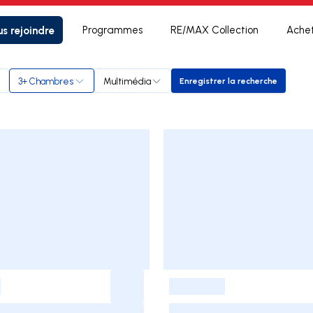
s rejoindre
Programmes
RE/MAX Collection
Ache
3+ Chambres
Multimédia
Enregistrer la recherche
Enregistrer la recher
-
-