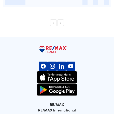
-
-
-
-
RE/MAX
RE/MAX International