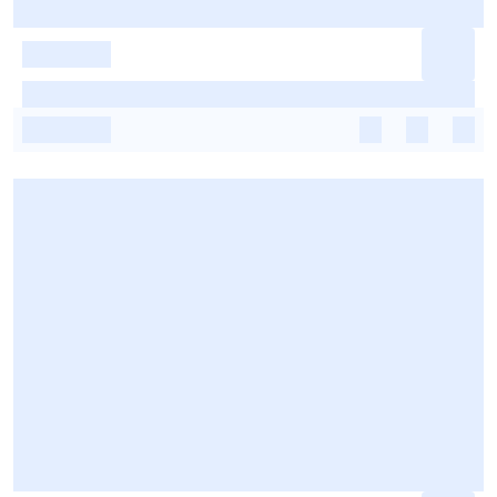
-
-
-
-
-
-