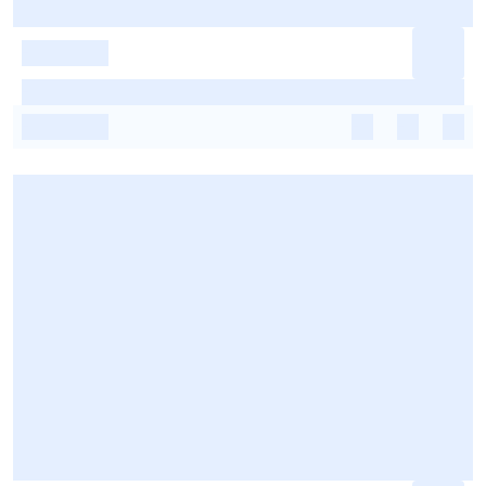
-
-
-
-
-
-