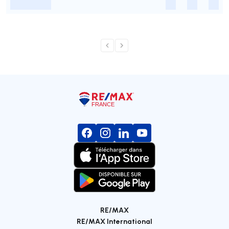
-
-
-
-
RE/MAX
RE/MAX International