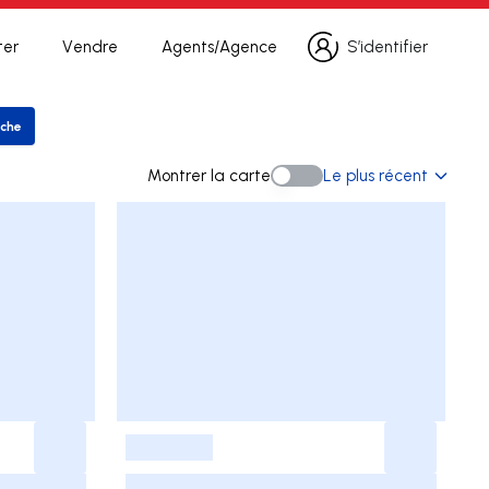
ter
Vendre
Agents/Agence
S’identifier
S’identifier
rche
rer la recherche
Montrer la carte
Le plus récent
Montrer la carte
-
-