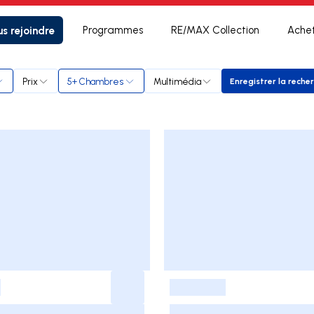
s rejoindre
Programmes
RE/MAX Collection
Ache
es
Prix
5+ Chambres
Multimédia
Enregistrer la reche
Enregist
-
-