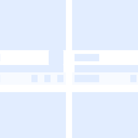
-
-
-
-
-
-
-