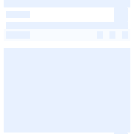
-
-
-
-
-
-