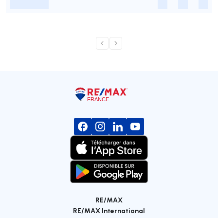
-
-
-
-
RE/MAX
RE/MAX International