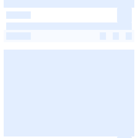
-
-
-
-
-
-