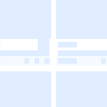
-
-
-
-
-
-
-