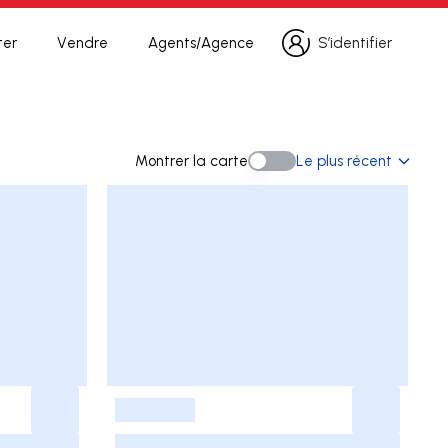
ter
Vendre
Agents/Agence
S’identifier
S’identifier
erche
Montrer la carte
Le plus récent
Montrer la carte
-
-