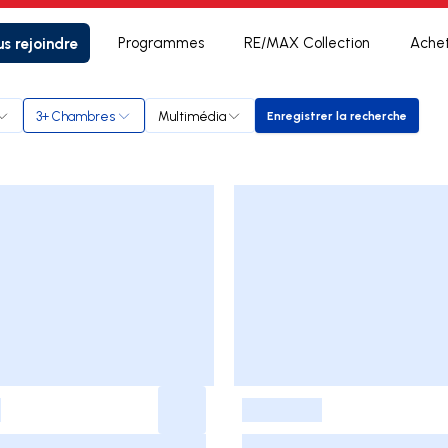
s rejoindre
Programmes
RE/MAX Collection
Ache
3+ Chambres
Multimédia
Enregistrer la recherche
Enregistrer la rech
-
-