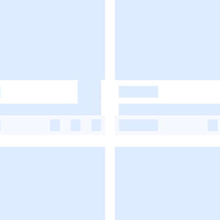
-
-
-
-
-
-
-