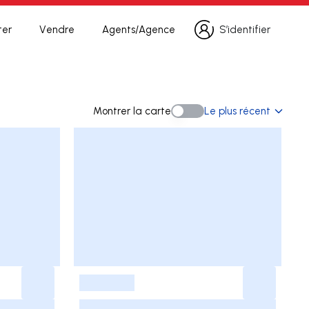
ter
Vendre
Agents/Agence
S’identifier
S’identifier
erche
Montrer la carte
Le plus récent
Montrer la carte
-
-