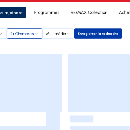
s rejoindre
Programmes
RE/MAX Collection
Ache
2+ Chambres
Multimédia
Enregistrer la recherche
Enregistrer la rech
-
-