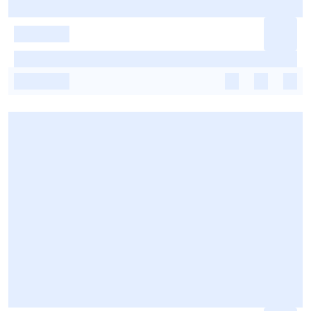
-
-
-
-
-
-