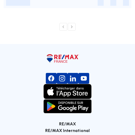
-
-
-
-
RE/MAX
RE/MAX International