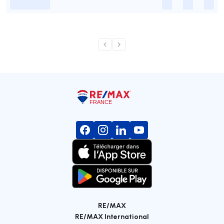
-
-
-
-
RE/MAX
RE/MAX International