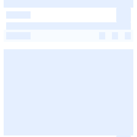
-
-
-
-
-
-