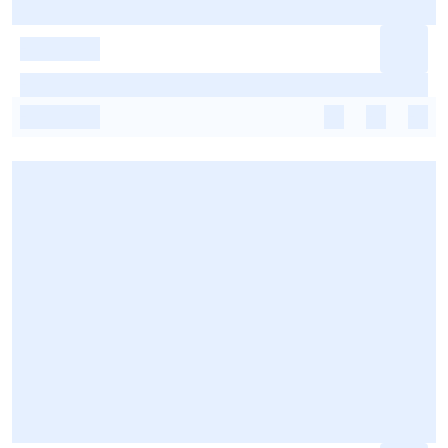
-
-
-
-
-
-