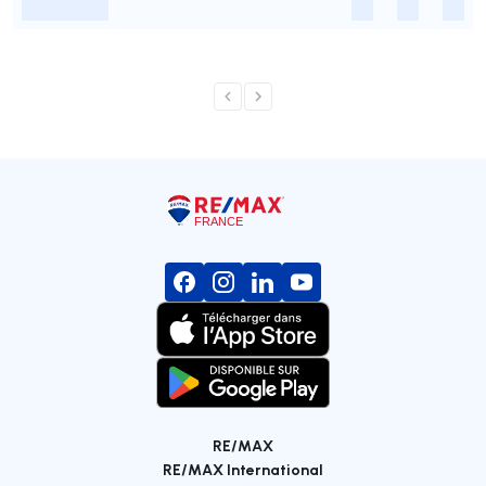
-
-
-
-
RE/MAX
RE/MAX International