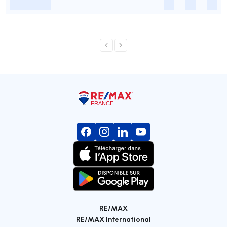
-
-
-
-
RE/MAX
RE/MAX International