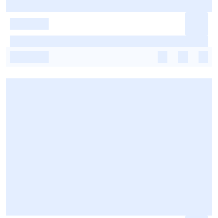
-
-
-
-
-
-