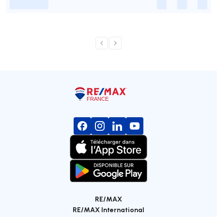
-
-
-
-
RE/MAX
RE/MAX International