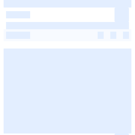
-
-
-
-
-
-