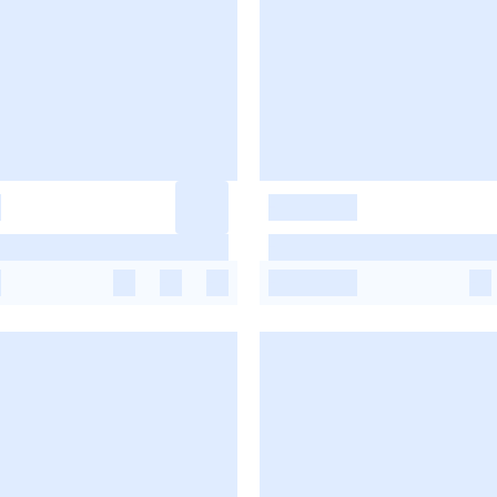
-
-
-
-
-
-
-