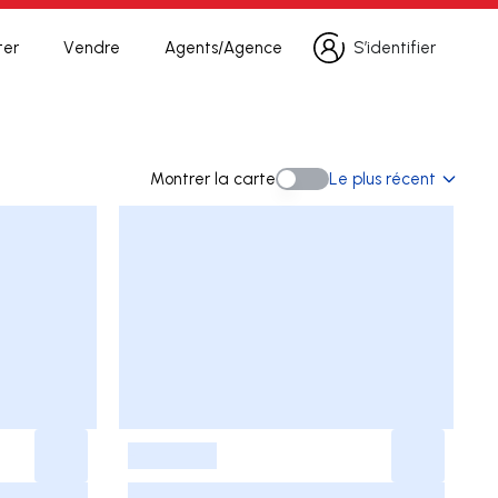
ter
Vendre
Agents/Agence
S’identifier
S’identifier
echerche
Montrer la carte
Le plus récent
Montrer la carte
-
-