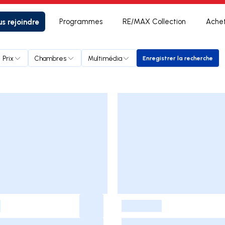
s rejoindre
Programmes
RE/MAX Collection
Ache
Prix
Chambres
Multimédia
Enregistrer la recherche
Enregistrer la r
-
-