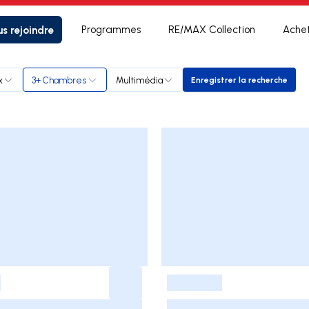
s rejoindre
Programmes
RE/MAX Collection
Ache
x
3+ Chambres
Multimédia
Enregistrer la recherche
Enregistrer la re
-
-