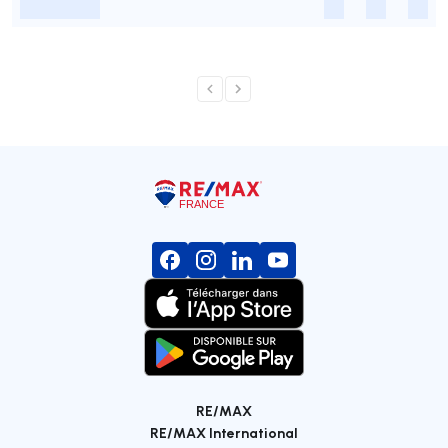
-
-
-
-
RE/MAX
RE/MAX International