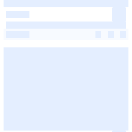
-
-
-
-
-
-