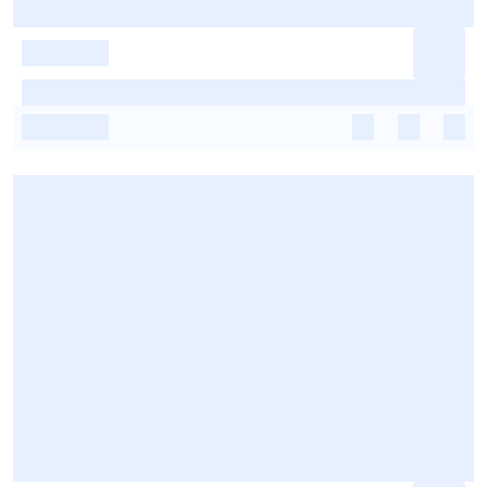
-
-
-
-
-
-