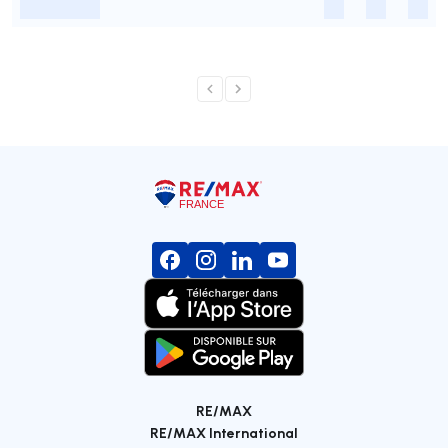
-
-
-
-
RE/MAX
RE/MAX International