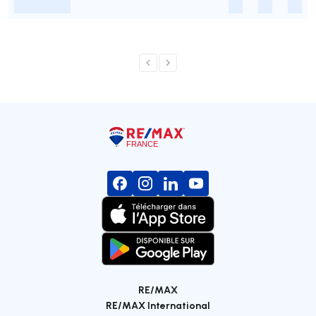
-
-
-
-
RE/MAX
RE/MAX International