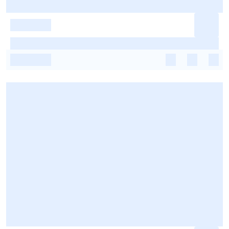
-
-
-
-
-
-