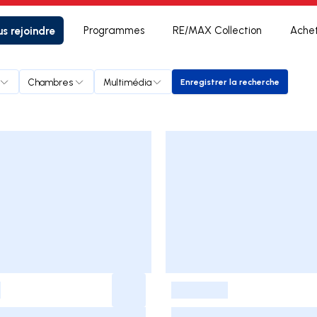
s rejoindre
Programmes
RE/MAX Collection
Ache
Chambres
Multimédia
Enregistrer la recherche
Enregistrer la recher
-
-