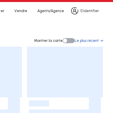
ter
Vendre
Agents/Agence
S’identifier
S’identifier
che
Montrer la carte
Le plus récent
Montrer la carte
-
-