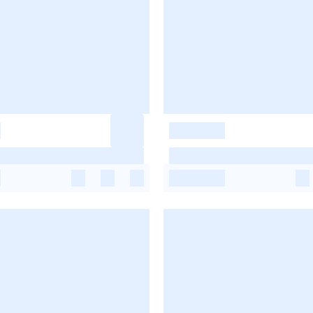
-
-
-
-
-
-
-