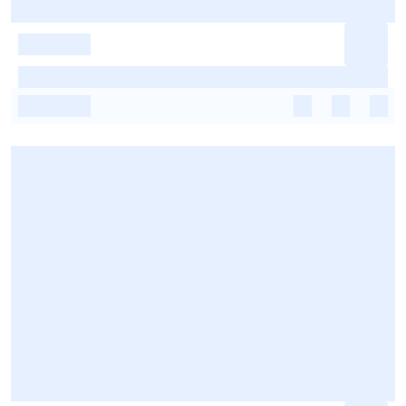
-
-
-
-
-
-