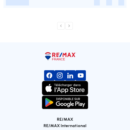
-
-
-
-
RE/MAX
RE/MAX International