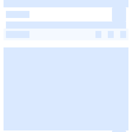
-
-
-
-
-
-