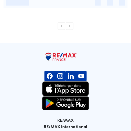
-
-
-
-
RE/MAX
RE/MAX International