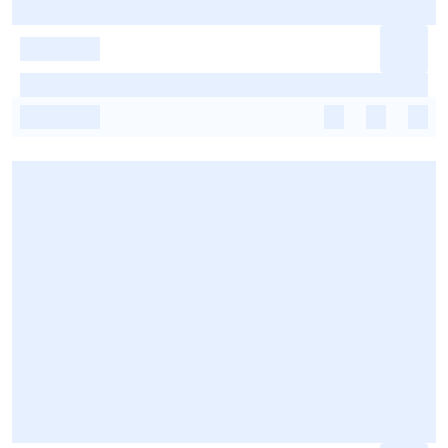
-
-
-
-
-
-