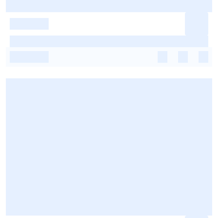
-
-
-
-
-
-