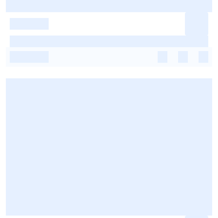
-
-
-
-
-
-