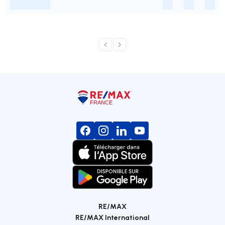
-
-
-
-
RE/MAX
RE/MAX International