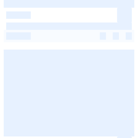
-
-
-
-
-
-