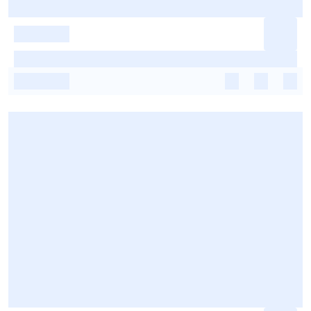
-
-
-
-
-
-