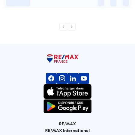
-
-
-
-
RE/MAX
RE/MAX International