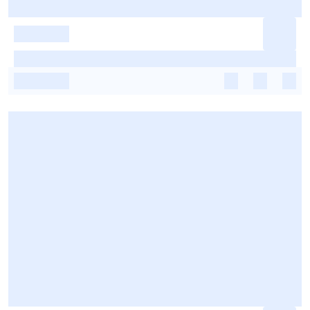
-
-
-
-
-
-