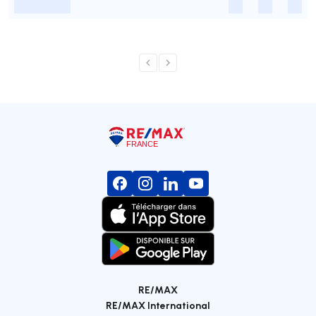
-
-
-
-
RE/MAX
RE/MAX International