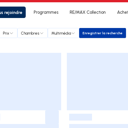
s rejoindre
Programmes
RE/MAX Collection
Ache
Prix
Chambres
Multimédia
Enregistrer la recherche
Enregistrer la 
-
-