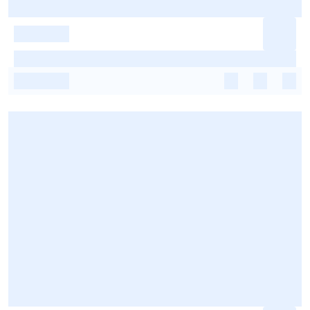
-
-
-
-
-
-