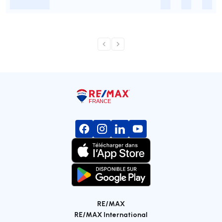
-
-
-
-
RE/MAX
RE/MAX International