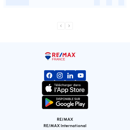
-
-
-
-
RE/MAX
RE/MAX International