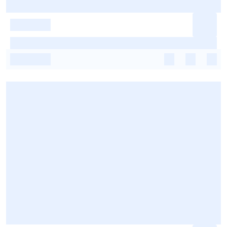
-
-
-
-
-
-