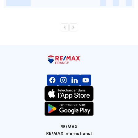
-
-
-
-
RE/MAX
RE/MAX International