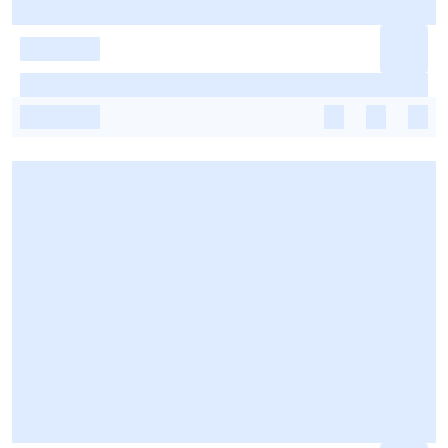
-
-
-
-
-
-