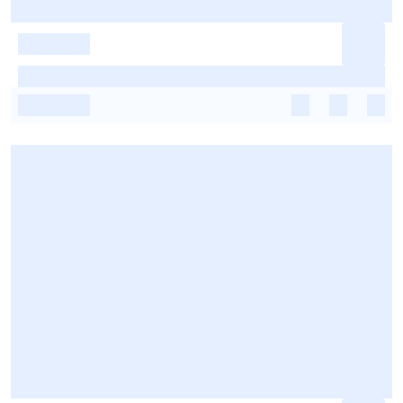
-
-
-
-
-
-