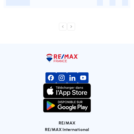
-
-
-
-
RE/MAX
RE/MAX International