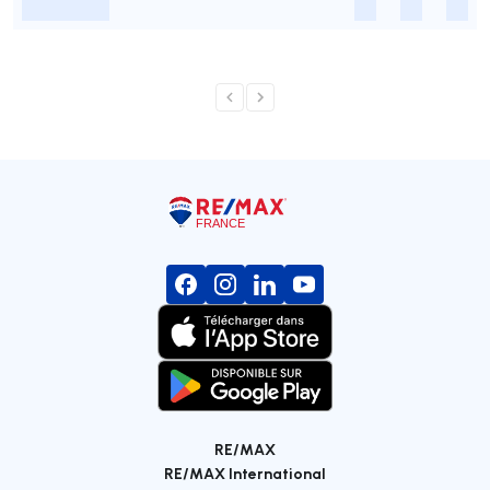
-
-
-
-
RE/MAX
RE/MAX International