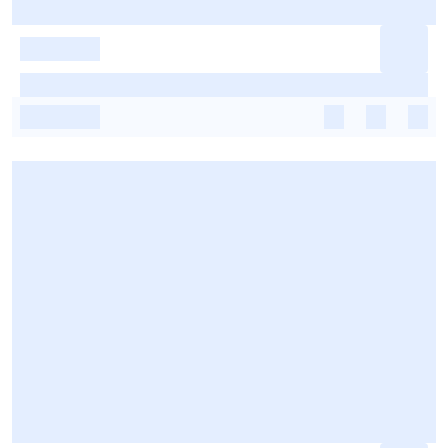
-
-
-
-
-
-