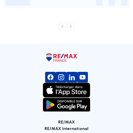
-
-
-
-
RE/MAX
RE/MAX International