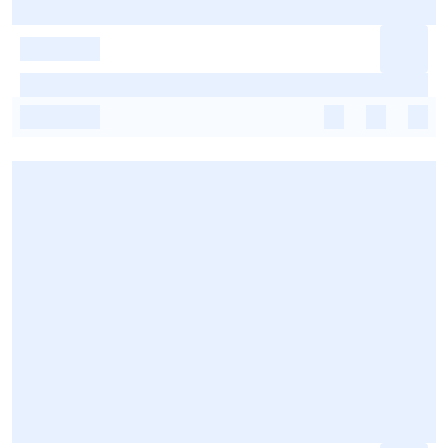
-
-
-
-
-
-