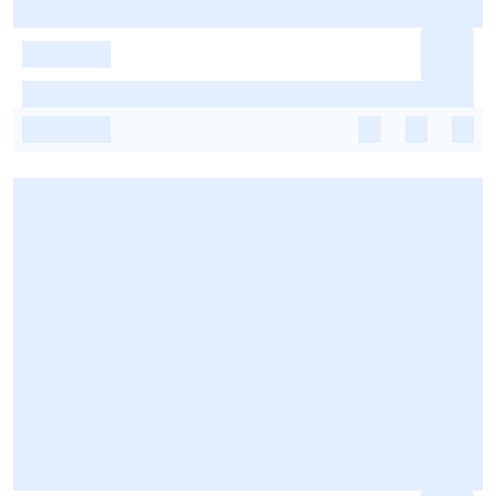
-
-
-
-
-
-