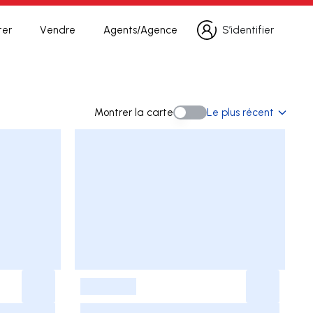
ter
Vendre
Agents/Agence
S’identifier
S’identifier
herche
Montrer la carte
Le plus récent
Montrer la carte
-
-