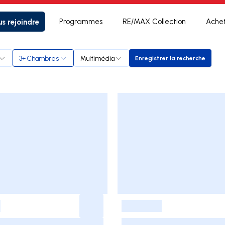
s rejoindre
Programmes
RE/MAX Collection
Ache
3+ Chambres
Multimédia
Enregistrer la recherche
Enregistrer la rec
-
-