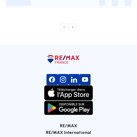
-
-
-
-
RE/MAX
RE/MAX International