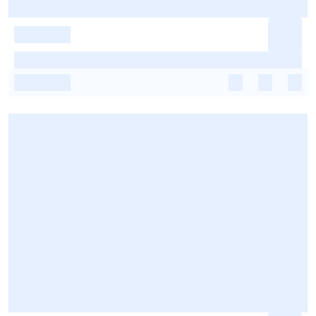
-
-
-
-
-
-