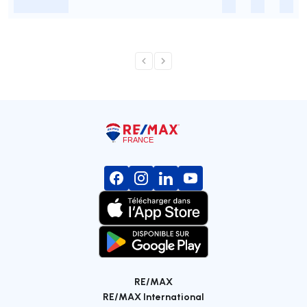
-
-
-
-
RE/MAX
RE/MAX International