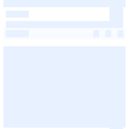
-
-
-
-
-
-