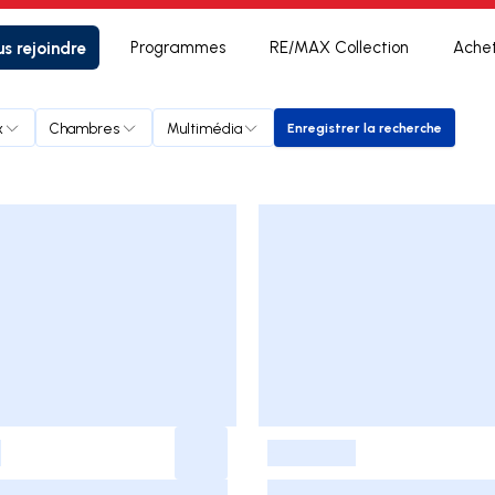
s rejoindre
Programmes
RE/MAX Collection
Ache
x
Chambres
Multimédia
Enregistrer la recherche
Enregistrer la reche
-
-