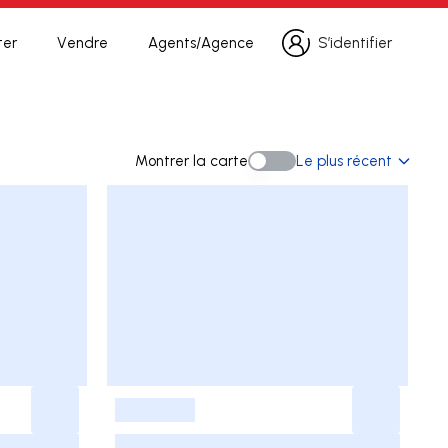
ter
Vendre
Agents/Agence
S’identifier
S’identifier
rche
Montrer la carte
Le plus récent
Montrer la carte
-
-